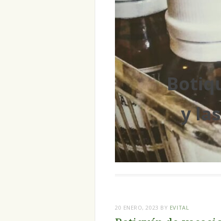
Botiq
y la
20 ENERO, 2023
BY
EVITAL