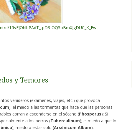
ment/d/1RvEJOhlbPAdT_tpD3-OQ5oBmXJgDUC_K_Fw-
edos y Temores
entos venideros (exámenes, viajes, etc.) que provoca
icum
); el miedo a las tormentas que hace que las personas
ables corran a esconderse en el sótano (
Phosporus
); Si
specialmente a los perros (
Tuberculinum
); el miedo a que lo
bónica
); miedo a estar solo (
Arsénicum Album
).