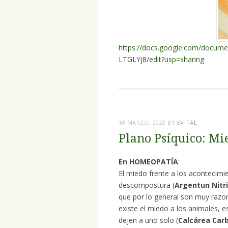
https://docs.google.com/docu
LTGLYj8/edit?usp=sharing
18 MARZO, 2023
BY
EVITAL
Plano Psíquico: Mi
En HOMEOPATÍA
:
El miedo frente a los acontecimi
descompostura (
Argentun Nitr
que por lo general son muy razon
existe el miedo a los animales, e
dejen a uno solo (
Calcárea Car