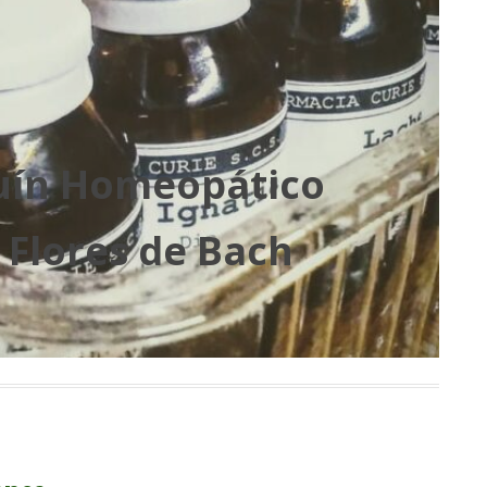
uín Homeopático
s Flores de Bach